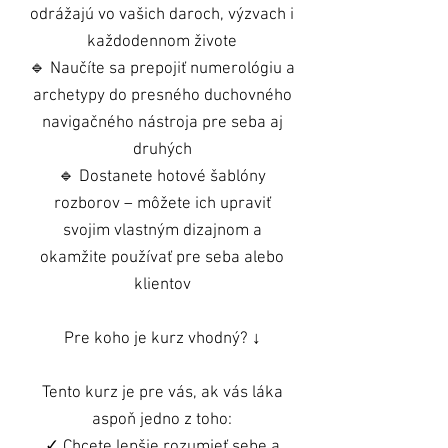
odrážajú vo vašich daroch, výzvach i
každodennom živote
🔹 Naučíte sa prepojiť numerológiu a
archetypy do presného duchovného
navigačného nástroja pre seba aj
druhých
🔹 Dostanete hotové šablóny
rozborov – môžete ich upraviť
svojim vlastným dizajnom a
okamžite používať pre seba alebo
klientov
Pre koho je kurz vhodný? ↓
Tento kurz je pre vás, ak vás láka
aspoň jedno z toho:
✓ Chcete lepšie rozumieť sebe a