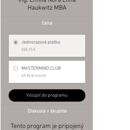
Ing. Emilia Nora Elina
Haukwitz MBA
Cena
Jednorazová platba
555,15 €
MASTERMIND CLUB
69,95 €/month
Vstúpiť do programu
Diskusia v skupine
Tento program je pripojený