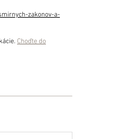
esmirnych-zakonov-a-
kácie.
Choďte do