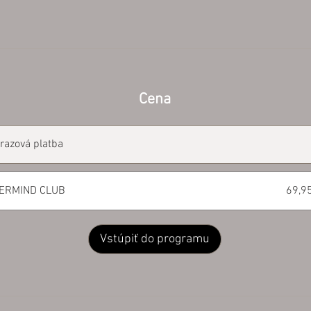
Cena
razová platba
ERMIND CLUB
69,9
Vstúpiť do programu