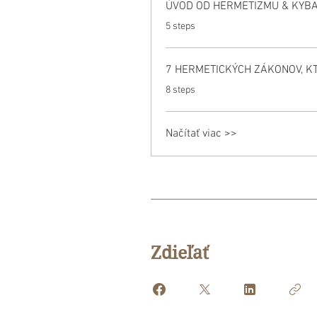
ÚVOD OD HERMETIZMU & KYB
.
5 steps
7 HERMETICKÝCH ZÁKONOV, KT
.
8 steps
Načítať viac >>
Zdieľať