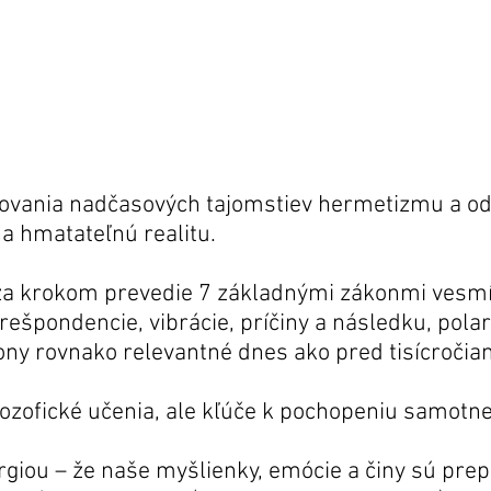
vovania nadčasových tajomstiev hermetizmu a od
a hmatateľnú realitu.
za krokom prevedie 7 základnými zákonmi vesmí
špondencie, vibrácie, príčiny a následku, polari
ony rovnako relevantné dnes ako pred tisícročia
ilozofické učenia, ale kľúče k pochopeniu samotnej
ergiou – že naše myšlienky, emócie a činy sú pr