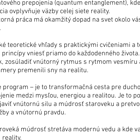
ntového prepojenia (quantum entanglement), kd
a ovplyvňuje väzby celej siete reality.
orná práca má okamžitý dopad na svet okolo vás
.
 teoretické vhľady s praktickými cvičeniami a 
 princípy vniesť priamo do každodenného života.
k, zosúladiť vnútorný rytmus s rytmom vesmíru a
ámery premenili sny na realitu.
ine program – je to transformačná cesta pre duch
ojenie medzi mysľou, energiou a realitou. Je to 
javiť vnútornú silu a múdrosť staroveku a pretvo
úžby a vnútornú pravdu.
taroveká múdrosť stretáva modernú vedu a kde 
reality.