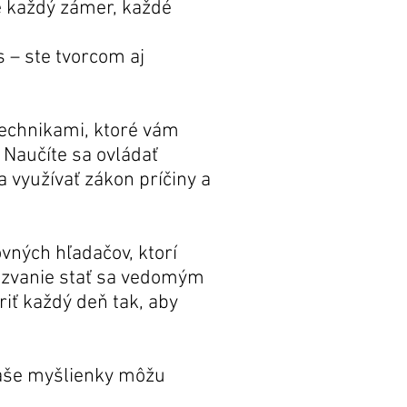
e každý zámer, každé
 – ste tvorcom aj
technikami, ktoré vám
 Naučíte sa ovládať
 využívať zákon príčiny a
ovných hľadačov, ktorí
pozvanie stať sa vedomým
riť každý deň tak, aby
vaše myšlienky môžu