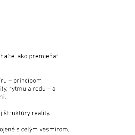
haľte, ako premieňať
ru – princípom
ty, rytmu a rodu – a
mi.
 štruktúry reality.
epojené s celým vesmírom,