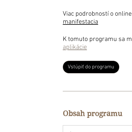
Viac podrobností o onlin
manifestacia
K tomuto programu sa môž
aplikácie
Vstúpiť do programu
Obsah programu