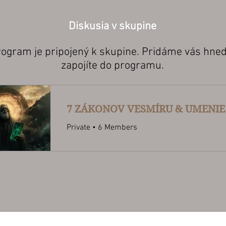
Diskusia v skupine
rogram je pripojený k skupine. Pridáme vás hneď
zapojíte do programu.
Private
•
6 Members