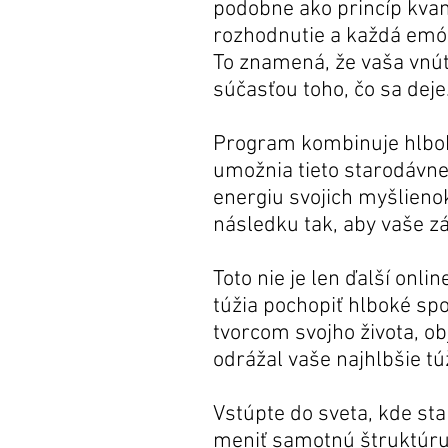
podobne ako princíp kva
rozhodnutie a každá emóci
To znamená, že vaša vnút
súčasťou toho, čo sa deje
Program kombinuje hlboké
umožnia tieto starodávne
energiu svojich myšlieno
následku tak, aby vaše z
Toto nie je len ďalší onl
túžia pochopiť hlboké sp
tvorcom svojho života, ob
odrážal vaše najhlbšie t
Vstúpte do sveta, kde s
meniť samotnú štruktúru 