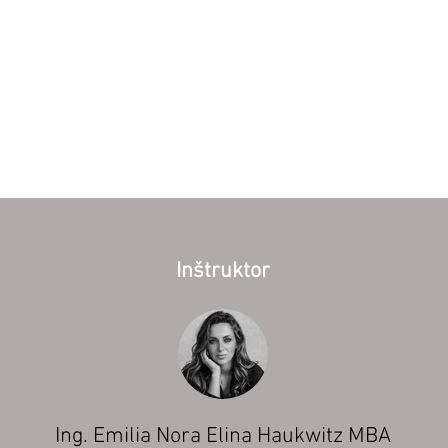
Inštruktor
Ing. Emilia Nora Elina Haukwitz MBA