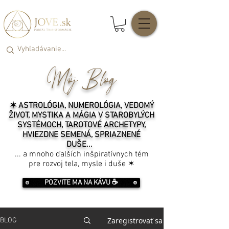
Môj Blog
✶ ASTROLÓGIA, NUMEROLÓGIA, VEDOMÝ
ŽIVOT, MYSTIKA A MÁGIA V STAROBYLÝCH
SYSTÉMOCH, TAROTOVÉ ARCHETYPY,
HVIEZDNE SEMENÁ, SPRIAZNENÉ
DUŠE...
... a mnoho ďalších inšpiratívnych tém
pre rozvoj tela, mysle i duše ✶
POZVITE MA NA KÁVU ☕️
Zaregistrovať sa
BLOG