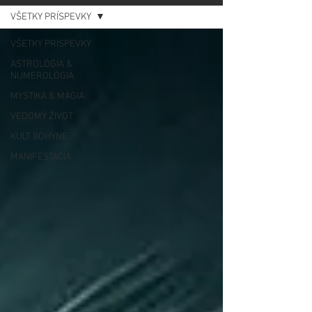
VŠETKY PRÍSPEVKY
VŠETKY PRÍSPEVKY
ASTROLÓGIA &
NUMEROLÓGIA
MYSTIKA & MÁGIA
VEDOMÝ ŽIVOT
KULT BOHYNE
MANIFESTÁCIA