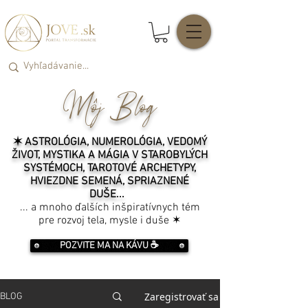
Môj Blog
✶ ASTROLÓGIA, NUMEROLÓGIA, VEDOMÝ
ŽIVOT, MYSTIKA A MÁGIA V STAROBYLÝCH
SYSTÉMOCH, TAROTOVÉ ARCHETYPY,
HVIEZDNE SEMENÁ, SPRIAZNENÉ
DUŠE...
... a mnoho ďalších inšpiratívnych tém
pre rozvoj tela, mysle i duše ✶
POZVITE MA NA KÁVU ☕️
Zaregistrovať sa
BLOG