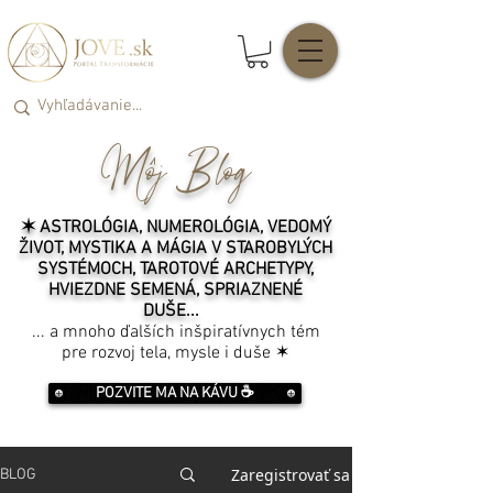
Môj Blog
✶ ASTROLÓGIA, NUMEROLÓGIA, VEDOMÝ
ŽIVOT, MYSTIKA A MÁGIA V STAROBYLÝCH
SYSTÉMOCH, TAROTOVÉ ARCHETYPY,
HVIEZDNE SEMENÁ, SPRIAZNENÉ
DUŠE...
... a mnoho ďalších inšpiratívnych tém
pre rozvoj tela, mysle i duše ✶
POZVITE MA NA KÁVU ☕️
Zaregistrovať sa
BLOG