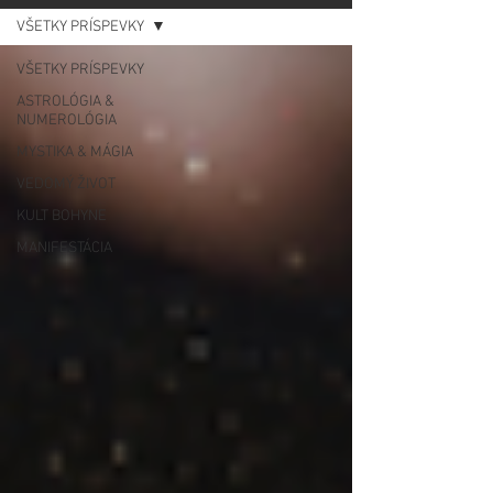
VŠETKY PRÍSPEVKY
VŠETKY PRÍSPEVKY
ASTROLÓGIA &
NUMEROLÓGIA
MYSTIKA & MÁGIA
VEDOMÝ ŽIVOT
KULT BOHYNE
MANIFESTÁCIA