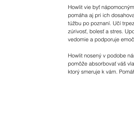
Howlit vie byť nápomocným p
pomáha aj pri ich dosahova
túžbu po poznaní. Učí trpez
zúrivosť, bolesť a stres. U
vedomie a podporuje emočn
Howlit nosený v podobe n
pomôže absorbovať váš vlas
ktorý smeruje k vám. Pomáh
správanie.
Náramky z BOHO KOLEKCIE 
ženy, tak i pre mužov. Unikát
jednoducho pastvou pre oči
Talentovaný dizajnér, ktorý 