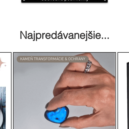
hodnej, tak aj západnej kultúry,
 veľkou dávkou mystiky a
Najpredávanejšie...
sťou náramkov - jedna veľkosť
ka pevnej, elastickej gumičke
KAMEŇ TRANSFORMÁCIE & OCHRANY
príležitosť... alebo jednoducho k
 o vlastnostiach jednotlivých
ekciu
VLASTNOSTI KAMEŇOV >>
OSVÄTNÉHO SYMBOLU HAMSA
duchovný význam. Hamsa, známa
ka Miriam, je symbolom, ktorý