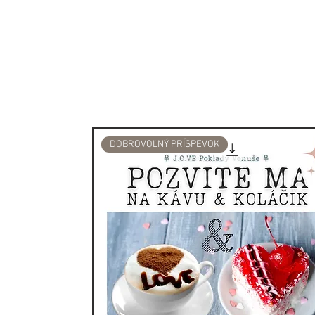
tejto kolekcii prvky ako výc
ktoré sú ladne prepojené s
kráľovskej hodnosti.
Nerobte si starosti s veľko
padne takmer všetkým, vďa
náramku /aj pánom/.
DOBROVOĽNÝ PRÍSPEVOK
Perfektný darček pre každú 
vlastnému potešeniu.
Ak sa chcete dozvedieť viac
kameňov, navštívte našu s
SPIRITUÁLNY VÝZNAM P
Symbol Hamsa má hlboký 
aj ako ruka Fatimy alebo ru