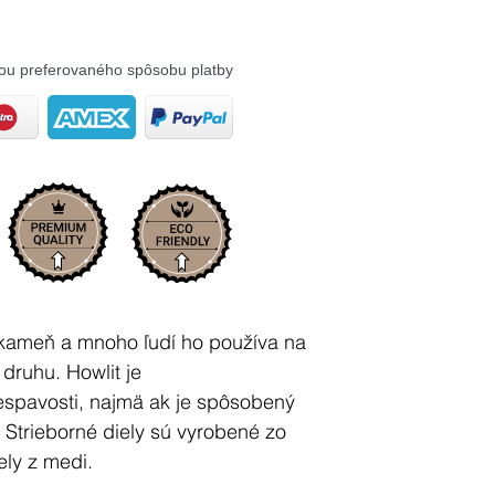
ou preferovaného spôsobu platby
i kameň a mnoho ľudí ho používa na
druhu. Howlit je
spavosti, najmä ak je spôsobený
Strieborné diely sú vyrobené zo
ely z medi.