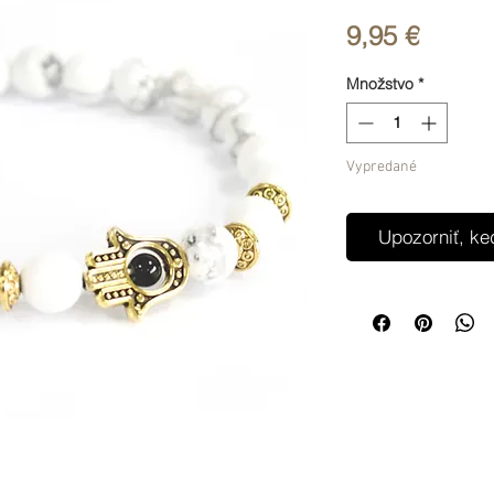
Price
9,95 €
Množstvo
*
Vypredané
Upozorniť, ke