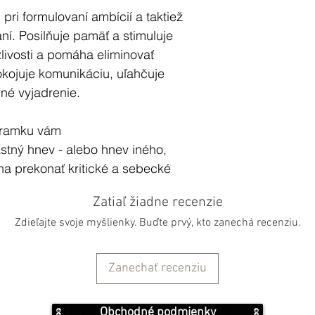
ri formulovaní ambícií a taktiež
ní. Posilňuje pamäť a stimuluje
livosti a pomáha eliminovať
pokojuje komunikáciu, uľahčuje
é vyjadrenie.
áramku vám
tný hnev - alebo hnev iného,
a prekonať kritické a sebecké
Zatiaľ žiadne recenzie
Zdieľajte svoje myšlienky. Buďte prvý, kto zanechá recenziu.
sú unisex, teda vhodné ako pre
ne, multikultúrne, príťažlivé ... sú
 aj dušu.
Zanechať recenziu
túto kolekciu navrhol, začlenil v
Obchodné podmienky