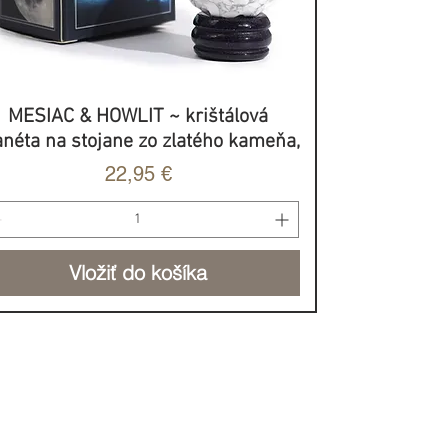
MESIAC & HOWLIT ~ krištálová
Rýchle zobrazenie
anéta na stojane zo zlatého kameňa,
Cena
22,95 €
Vložiť do košíka
BROVOĽNÝ PRÍSPEVOK