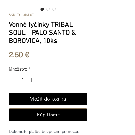
SKU: TribalSi-07
Vonné tyčinky TRIBAL
SOUL - PALO SANTO &
BOROVICA, 10ks
Price
2,50 €
Množstvo
*
Vložiť do košíka
Kúpiť teraz
Dokončite platbu bezpečne pomocou