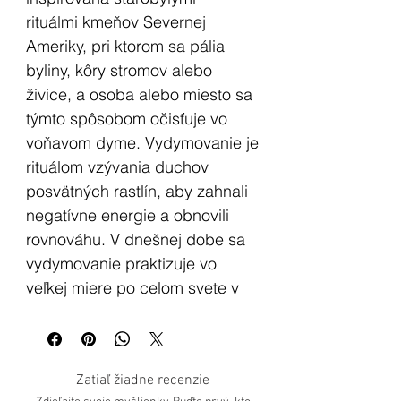
rituálmi kmeňov Severnej
Ameriky, pri ktorom sa pália
byliny, kôry stromov alebo
živice, a osoba alebo miesto sa
týmto spôsobom očisťuje vo
voňavom dyme. Vydymovanie je
rituálom vzývania duchov
posvätných rastlín, aby zahnali
negatívne energie a obnovili
rovnováhu. V dnešnej dobe sa
vydymovanie praktizuje vo
veľkej miere po celom svete v
rámci rôznych tradícii a rituálov.
Vonné kužele a stojany s
Zatiaľ žiadne recenzie
efektom nazývaným "tečúci