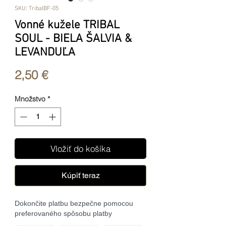
SKU: TribalBF-05
Vonné kužele TRIBAL
SOUL - BIELA ŠALVIA &
LEVANDUĽA
Price
2,50 €
Množstvo
*
Vložiť do košíka
Kúpiť teraz
Dokončite platbu bezpečne pomocou
preferovaného spôsobu platby