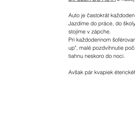
Auto je častokrát každoden
Jazdíme do práce, do školy
stojíme v zápche.
Pri každodennom šoférovan
up", malé pozdvihnutie poča
tiahnu neskoro do noci.
Avšak pár kvapiek éterické
potrebujete na to, aby ste 
oázu a spríjemnili si svoj č
Aromaterapeutické oleje si 
pohodlí domova či kancelár
odteraz môžete použiť aj n
zážitkov a na spríjemnenie 