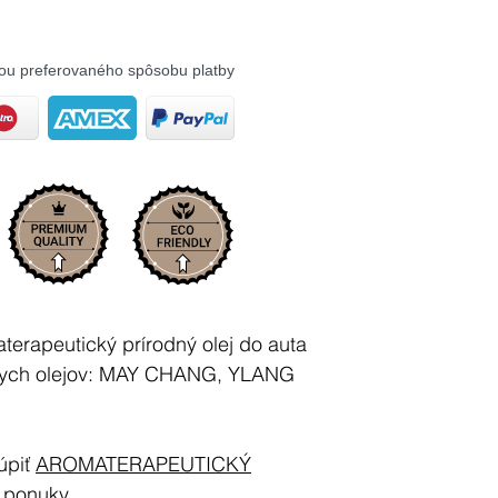
ou preferovaného spôsobu platby
rapeutický prírodný olej do auta
lnych olejov: MAY CHANG, YLANG
úpiť
AROMATERAPEUTICKÝ
 ponuky...