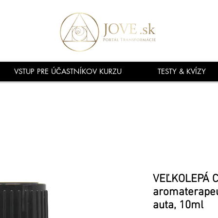
VSTUP PRE ÚČASTNÍKOV KURZU
TESTY & KVÍZY
VEĽKOLEPÁ C
aromaterapeut
auta, 10ml