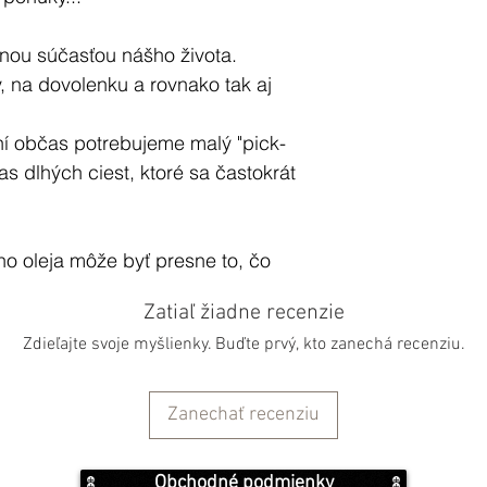
nou súčasťou nášho života.
, na dovolenku a rovnako tak aj
í občas potrebujeme malý "pick-
s dlhých ciest, ktoré sa častokrát
ho oleja môže byť presne to, čo
svoje auto premenili na pokojnú
Zatiaľ žiadne recenzie
as za volantom.
Zdieľajte svoje myšlienky. Buďte prvý, kto zanechá recenziu.
už teraz nemusíte vychutnať len v
ie. Toto starodávne umenie už
Zanechať recenziu
a zlepšenie vašich šoférskych
vašej cesty, zdravšie a
Obchodné podmienky