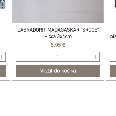
️
LABRADORIT MADAGASKAR "SRDCE"
Rýchle zobrazenie
~ cca 3x4cm
pl
Cena
6,95 €
Vložiť do košíka
NOVINKA
HOJNOSŤ & SILA
DO