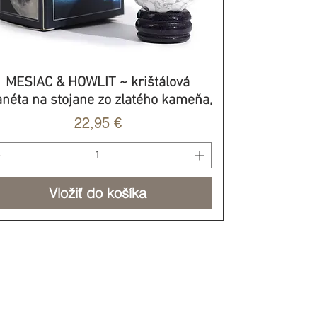
MESIAC & HOWLIT ~ krištálová
Rýchle zobrazenie
anéta na stojane zo zlatého kameňa,
Cena
22,95 €
Vložiť do košíka
BROVOĽNÝ PRÍSPEVOK