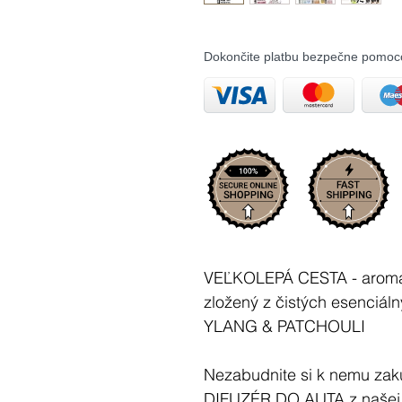
Dokončite platbu bezpečne pomoc
VEĽKOLEPÁ CESTA - aromate
zložený z čistých esenciá
YLANG & PATCHOULI
Nezabudnite si k nemu zak
DIFUZÉR DO AUTA
z našej