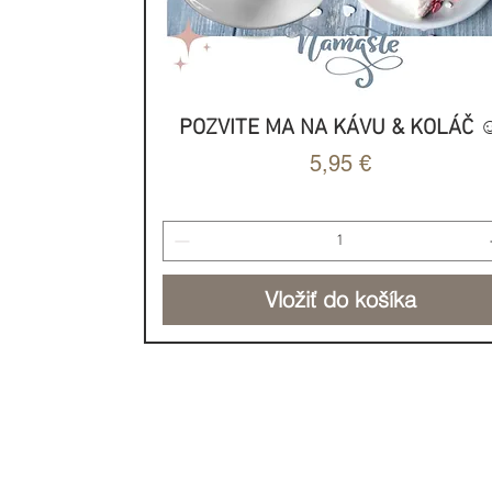
POZVITE MA NA KÁVU & KOLÁČ ☺
Rýchle zobrazenie
Cena
5,95 €
Vložiť do košíka
NOVINKA
NOVINKA