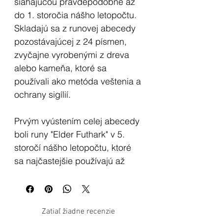
siahajúcou pravdepodobne až
do 1. storočia nášho letopočtu.
Skladajú sa z runovej abecedy
pozostávajúcej z 24 písmen,
zvyčajne vyrobenými z dreva
alebo kameňa, ktoré sa
používali ako metóda veštenia a
ochrany sigílií.
Prvým vyústením celej abecedy
boli runy "Elder Futhark" v 5.
storočí nášho letopočtu, ktoré
sa najčastejšie používajú až
dodnes, a následne vznikol
"Younger Futhark" upravené
Vikingmi a inými severskými
Zatiaľ žiadne recenzie
kmeňmi, ktoré pokračovali až do