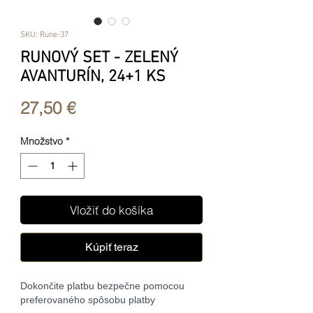
SKU: Rune-37
RUNOVÝ SET - ZELENÝ
AVANTURÍN, 24+1 KS
Price
27,50 €
Množstvo
*
Vložiť do košíka
Kúpiť teraz
Dokončite platbu bezpečne pomocou
preferovaného spôsobu platby