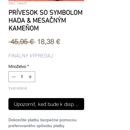
SKU: T44437
PRÍVESOK SO SYMBOLOM
HADA & MESAČNÝM
KAMEŇOM
Normálna
Zľavnená
 45,95 € 
18,38 €
cena
cena
FINÁLNY VÝPREDAJ
Množstvo
*
Vypredané
Upozorniť, keď bude k dispozícii
Dokončite platbu bezpečne pomocou
preferovaného spôsobu platby