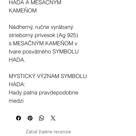
HADA A MESAČNÝM
KAMEŇOM
Nádherný, ručne vyrábaný
strieborný prívesok (Ag 925)
s MESAČNÝM KAMEŇOM v
tvare posvätného SYMBOLU
HADA.
MYSTICKÝ VÝZNAM SYMBOLU
HADA:
Hady patria pravdepodobne
medzi
najkontroverznejšie zvieratá
vôbec, záleží na súvislostiach,
konkrétnom náboženstve,
Zatiaľ žiadne recenzie
kultúre, dobe atď. Môžu