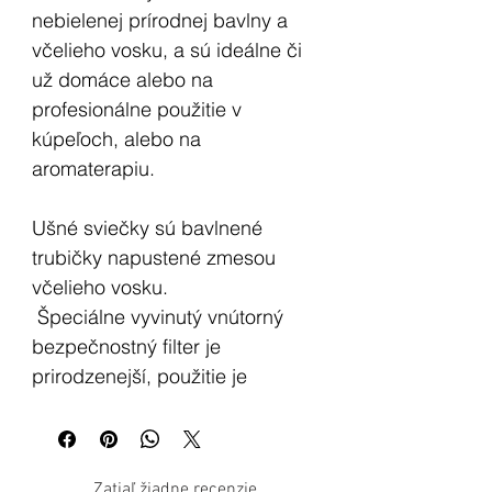
nebielenej prírodnej bavlny a
včelieho vosku, a sú ideálne či
už domáce alebo na
profesionálne použitie v
kúpeľoch, alebo na
aromaterapiu.
Ušné sviečky sú bavlnené
trubičky napustené zmesou
včelieho vosku.
Špeciálne vyvinutý vnútorný
bezpečnostný filter je
prirodzenejší, použitie je
jednoduché a bezpečné.
Účinok je založený na efekte
komínového horenia, ktorý
Zatiaľ žiadne recenzie