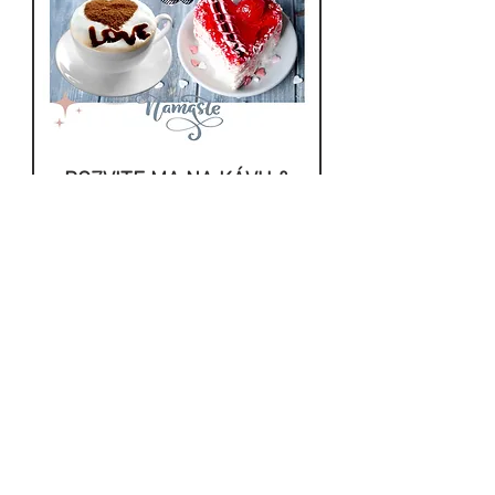
hučanie, pískanie, šum
v pozadí, nerovnováha ušného
tlaku, transmisívna strata a pocit
zapchaných uší, tento maz
tuhne a znižuje sluchový vnem.
V dôsledku nesprávneho
POZVITE MA NA KÁVU &
čistenia, nesprávnou metódou
KOLÁČ ☺️
sa ušný maz vtláča stále hlbšie
Cena
do ucha. Môže sa však ľahko
5,95 €
odstrániť pomocou ušných
sviečok.
Teplo vytvorené horením sviečky
Vložiť do košíka
zmäkčuje nahromadený maz a
vytvorený podtlak ho
NOVINKA
NOVINKA
DOBROVOĽNÝ PRÍSPEVOK
NOVINKA
HOJNOSŤ & SILA
KAMEŇ TRANSFORMÁCIE & OCHRANY
komínovým efektom vysaje.
Zároveň dochádza
k vyrovnávaniu tlaku cez