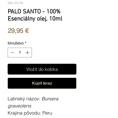
SKU: EO-96
PALO SANTO - 100%
Esenciálny olej, 10ml
Price
29,95 €
Množstvo
*
Vložiť do košíka
Kúpiť teraz
Latinský názov:
Bursera
graveolens
Krajina pôvodu:
Peru