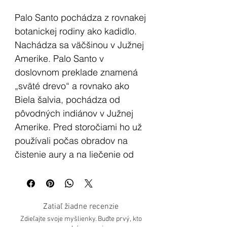
Palo Santo pochádza z rovnakej
botanickej rodiny ako kadidlo.
Nachádza sa väčšinou v Južnej
Amerike. Palo Santo v
doslovnom preklade znamená
„sväté drevo“ a rovnako ako
Biela šalvia, pochádza od
pôvodných indiánov v Južnej
Amerike. Pred storočiami ho už
používali počas obradov na
čistenie aury a na liečenie od
negatívnych vplyvov.
Palo Santo je známe ako
Zatiaľ žiadne recenzie
duchovný olej, ktorý Inkovia
Zdieľajte svoje myšlienky. Buďte prvý, kto
tradične používajú na očistu