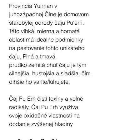
Provincia Yunnan v
juhozápadnej Číne je domovom
starobylej odrody čaju Pu'erh.
Táto vlhká, mierna a hornatá
oblasť má ideálne podmienky
na pestovanie tohto unikáteho
čaju. Plná a tmavá,
prudko zemitá chuť čaju je tým
silnejšia, hustejšia a sladšia, čím
dlhšie ho varíte/lúhujete.
Čaj Pu Erh čistí toxíny a voľné
radikály. Čaj Pu Erh využíva
svoje oxidačné vlastnosti na
dodanie zvýšenej hladiny
kyslíka, čo zvyšuje cirkuláciu a