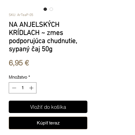
SKU: ArTeaP-05
NA ANJELSKÝCH
KRÍDLACH ~ zmes
podporujúca chudnutie,
sypaný čaj 50g
Price
6,95 €
Množstvo
*
Vložiť do košíka
Kúpiť teraz