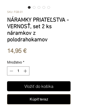
SKU: FGB-01
NÁRAMKY PRIATEĽSTVA -
VERNOSŤ, set 2 ks
náramkov z
polodrahokamov
Price
14,95 €
Množstvo
*
Vložiť do košíka
Kúpiť teraz