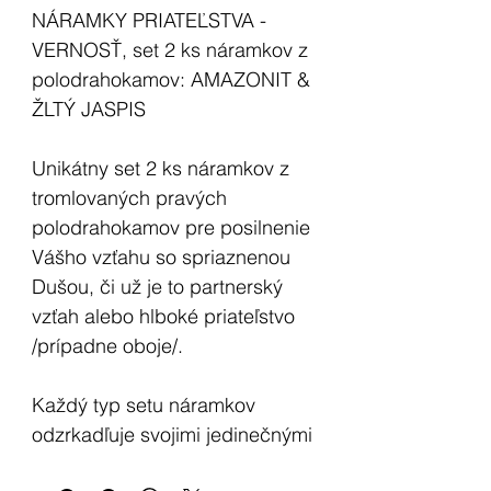
NÁRAMKY PRIATEĽSTVA -
VERNOSŤ, set 2 ks náramkov z
polodrahokamov: AMAZONIT &
ŽLTÝ JASPIS
Unikátny set 2 ks náramkov z
tromlovaných pravých
polodrahokamov pre posilnenie
Vášho vzťahu so spriaznenou
Dušou, či už je to partnerský
vzťah alebo hlboké priateľstvo
/prípadne oboje/.
Každý typ setu náramkov
odzrkadľuje svojimi jedinečnými
vlastnosťami konkrétneho