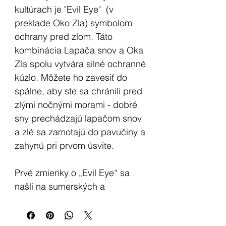
kultúrach je "Evil Eye" (v
preklade Oko Zla) symbolom
ochrany pred zlom. Táto
kombinácia Lapača snov a Oka
Zla spolu vytvára silné ochranné
kúzlo. Môžete ho zavesiť do
spálne, aby ste sa chránili pred
zlými nočnými morami - dobré
sny prechádzajú lapačom snov
a zlé sa zamotajú do pavučiny a
zahynú pri prvom úsvite.
Prvé zmienky o „Evil Eye“ sa
našli na sumerských a
babylonských tabuľkách
klinového písma, v rámci