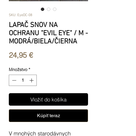
SKU: EyeDC-08
LAPAČ SNOV NA
OCHRANU "EVIL EYE" / M -
MODRÁ/BIELA/ČIERNA
Price
24,95 €
Množstvo
*
Vložiť do košíka
Kúpiť teraz
V mnohých starodávnych