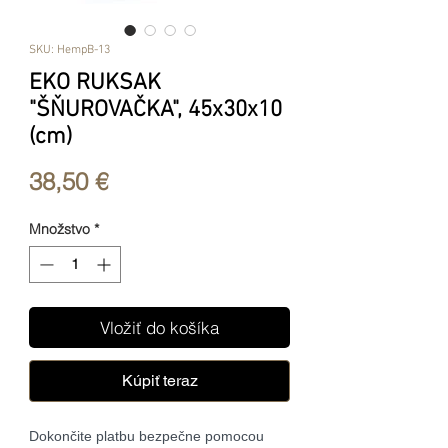
SKU: HempB-13
EKO RUKSAK
"ŠŇUROVAČKA", 45x30x10
(cm)
Price
38,50 €
Množstvo
*
Vložiť do košíka
Kúpiť teraz
Dokončite platbu bezpečne pomocou