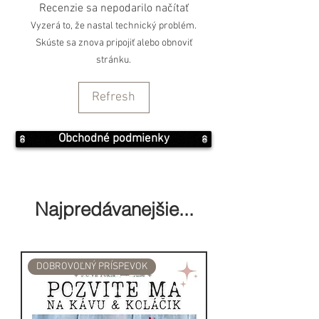
Recenzie sa nepodarilo načítať
Dizajn tašky sa môže s ohľadom
Vyzerá to, že nastal technický problém.
na bohatosť farieb v tkaných
Skúste sa znova pripojiť alebo obnoviť
látkach mierne líšiť!
stránku.
Rozmery: 45x30x10 (cm), 13.5L,
Refresh
0.45Kg
Obchodné podmienky
Zloženie: Hemp, Cotton,
Polyester
Najpredávanejšie...
DOBROVOĽNÝ PRÍSPEVOK