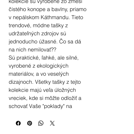
kolekcie sú vyrobené zo zmesi
čistého konope a bavlny, priamo
v nepálskom Káthmandu. Tieto
trendové, módne tašky z
udržateľných zdrojov sú
jednoducho úžasné. Čo sa dá
na nich nemilovať??
Sú praktické, ľahké, ale silné,
vyrobené z ekologických
materiálov, a vo veselých
dizajnoch. Všetky tašky z tejto
kolekcie majú veľa úložných
vreciek, kde si môžte odložiť a
schovať Vaše "poklady" na
cestách. Boli navrhnuté pre
skutočný život...