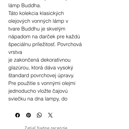
lámp Buddha.
Táto kolekcia klasických
olejových vonných lámp v
tvare Buddhu je skvelým
nápadom na darček pre každú
špeciálnu príležitosť. Povrchová
vrstva
je zakončená dekoratívnou
glazúrou, ktorá dáva vysoký
štandard povrchovej úpravy.
Pre použitie s vonnými olejmi
jednoducho vložte čajovú
sviečku na dna lampy, do
mištičky nalejte vodu, do ktorej
nakvapkáte pár kvapiek
vonného oleja.
Zatiaľ žiadne recenzie