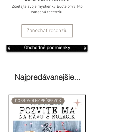
Zdieľajte svoje myšlienky. Buďte prvý, kto
Tieto štýlové aroma lampy sú
zanechá recenziu.
veľmi atraktívnu výzdobu v
každej miestnosti alebo zen
Zanechať recenziu
oltára.
Rozmery: 8.5x8.5 (cm)
Obchodné podmienky
Materiál: keramika
Najpredávanejšie...
DOBROVOĽNÝ PRÍSPEVOK