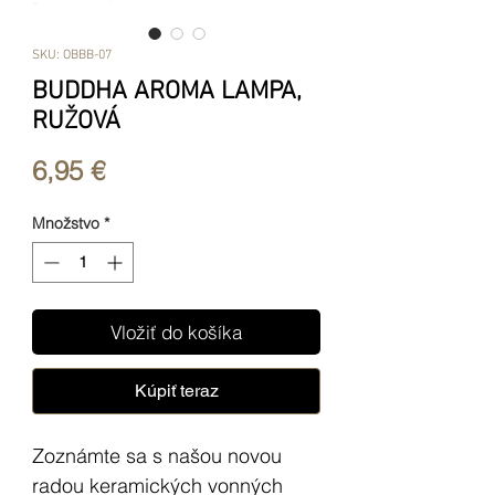
SKU: OBBB-07
BUDDHA AROMA LAMPA,
RUŽOVÁ
Price
6,95 €
Množstvo
*
Vložiť do košíka
Kúpiť teraz
Zoznámte sa s našou novou
radou keramických vonných