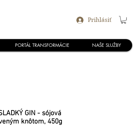
Prihlásiť
PORTÁL TRANSFORMÁCIE
NAŠE SLUŽBY
LADKÝ GIN - sójová
eveným knôtom, 450g