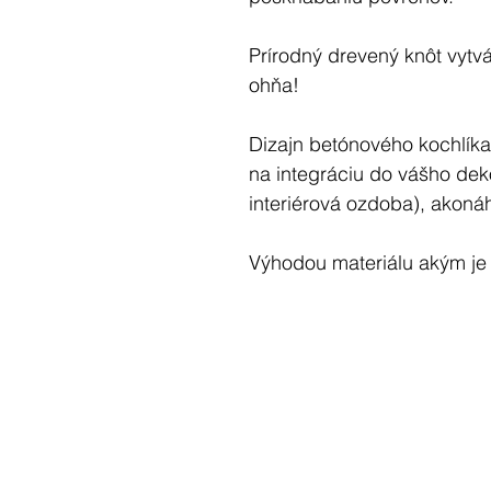
Prírodný drevený knôt vytv
ohňa!
Dizajn betónového kochlíka
na integráciu do vášho dek
interiérová ozdoba), akoná
Výhodou materiálu akým je 
vyrobená sviečka je jedineč
anomáliami.
Táto sviečka je dokonalým
svadobným darom, ako aj u
Rozmery: 8x8x8 (cm)