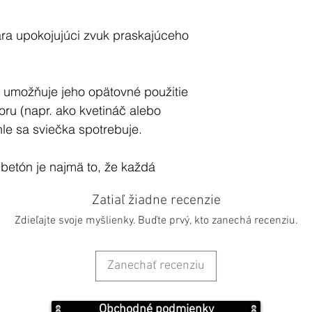
ára upokojujúci zvuk praskajúceho
 umožňuje jeho opätovné použitie
oru (napr. ako kvetináč alebo
hle sa sviečka spotrebuje.
betón je najmä to, že každá
ná so svojimi vlastnými
Zatiaľ žiadne recenzie
Zdieľajte svoje myšlienky. Buďte prvý, kto zanechá recenziu.
 valentínskym darčekom,
nikátnou dekoráciou stola.
Zanechať recenziu
Obchodné podmienky