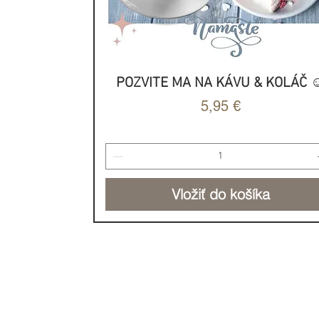
POZVITE MA NA KÁVU & KOLÁČ ☺
Rýchle zobrazenie
Cena
5,95 €
Vložiť do košíka
NOVINKA
NOVINKA