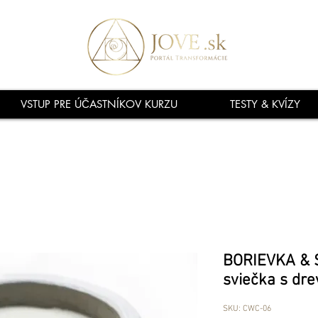
VSTUP PRE ÚČASTNÍKOV KURZU
TESTY & KVÍZY
BORIEVKA & S
sviečka s dr
SKU: CWC-06