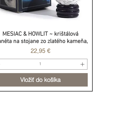
MESIAC & HOWLIT ~ krištálová
Rýchle zobrazenie
anéta na stojane zo zlatého kameňa,
Cena
22,95 €
Vložiť do košíka
BROVOĽNÝ PRÍSPEVOK