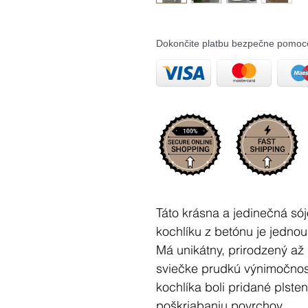
Dokončite platbu bezpečne pomoc
Táto krásna a jedinečná só
kochlíku z betónu je jednou
Má unikátny, prirodzený až 
sviečke prudkú výnimočnosť
kochlíka boli pridané plste
poškriabaniu povrchov.