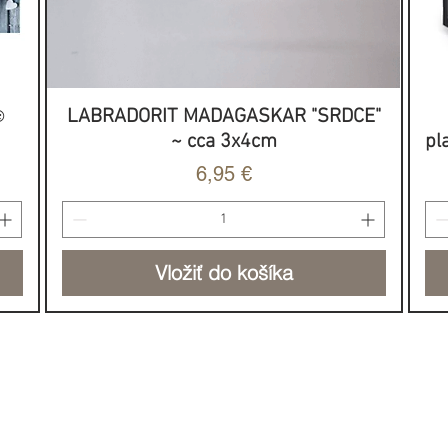
️
LABRADORIT MADAGASKAR "SRDCE"
Rýchle zobrazenie
~ cca 3x4cm
pl
Cena
6,95 €
Vložiť do košíka
NOVINKA
HOJNOSŤ & SILA
DO