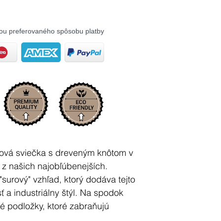
ou preferovaného spôsobu platby
jová sviečka s dreveným knôtom v
 z našich najobľúbenejších.
"surový" vzhľad, ktorý dodáva tejto
 a industriálny štýl. Na spodok
né podložky, ktoré zabraňujú