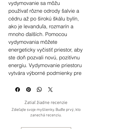
vydymovanie sa môžu
používať rôzne odrody šalvie a
cédru až po širokú škálu bylín,
ako je levanduľa, rozmarín a
mnoho ďalších. Pomocou
vydymovania môžete
energeticky vyčistiť priestor, aby
ste doň pozvali novú, pozitívnu
energiu. Vydymovanie priestoru
vytvára výborné podmienky pre
meditáciu, zároveň pomáha
čistiť vzduch.
Zatiaľ žiadne recenzie
Biela šalvia je jednou z
Zdieľajte svoje myšlienky. Buďte prvý, kto
najstarších a najznámejších
zanechá recenziu.
bylín na energetické čistenie.
Použitie šalvie na čistenie