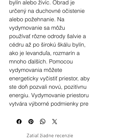
bylín alebo živíc. Obrad je
určený na duchovné očistenie
alebo požehnanie. Na
vydymovanie sa môžu
používať rôzne odrody šalvie a
cédru až po širokú škálu bylín,
ako je levanduľa, rozmarín a
mnoho ďalších. Pomocou
vydymovania môžete
energeticky vyčistiť priestor, aby
ste doň pozvali novú, pozitívnu
energiu. Vydymovanie priestoru
vytvára výborné podmienky pre
meditáciu, zároveň pomáha
čistiť vzduch.
Zatiaľ žiadne recenzie
Očista šalviou je zrejme