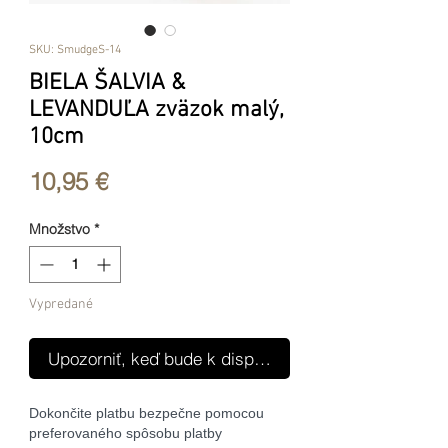
SKU: SmudgeS-14
BIELA ŠALVIA &
LEVANDUĽA zväzok malý,
10cm
Price
10,95 €
Množstvo
*
Vypredané
Upozorniť, keď bude k dispozícii
Dokončite platbu bezpečne pomocou
preferovaného spôsobu platby