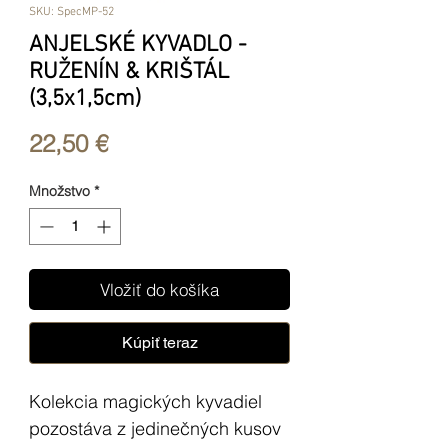
SKU: SpecMP-52
ANJELSKÉ KYVADLO -
RUŽENÍN & KRIŠTÁL
(3,5x1,5cm)
Price
22,50 €
Množstvo
*
Vložiť do košíka
Kúpiť teraz
Kolekcia magických kyvadiel
pozostáva z jedinečných kusov