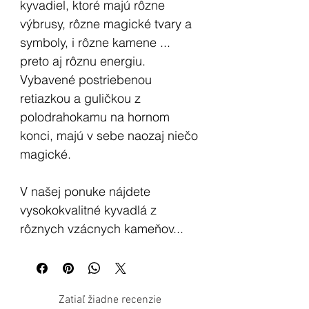
kyvadiel, ktoré majú rôzne
výbrusy, rôzne magické tvary a
symboly, i rôzne kamene ...
preto aj rôznu energiu.
Vybavené postriebenou
retiazkou a guličkou z
polodrahokamu na hornom
konci, majú v sebe naozaj niečo
magické.
V našej ponuke nájdete
vysokokvalitné kyvadlá z
rôznych vzácnych kameňov...
Kyvadlá sa môžu používať
mnohými spôsobmi a môžu byť
Zatiaľ žiadne recenzie
použité na rôzne účely, ako je