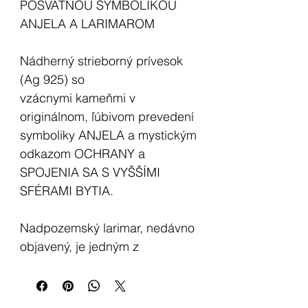
POSVÄTNOU SYMBOLIKOU
ANJELA A LARIMAROM
Nádherný strieborný prívesok
(Ag 925) so
vzácnymi kameňmi v
originálnom, ľúbivom prevedení
symboliky ANJELA a mystickým
odkazom OCHRANY a
SPOJENIA SA S VYŠŠÍMI
SFÉRAMI BYTIA.
Nadpozemský larimar, nedávno
objavený, je jedným z
duchovných kameňov
otvárajúcich vstup do nových
dimenzií a podnecujúci evolúciu