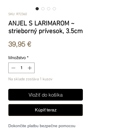
SKU: R72360
ANJEL S LARIMAROM ~
strieborný prívesok, 3.5cm
Price
39,95 €
Množstvo
*
Na sklade zostáva 1 kusov
Vložiť do košíka
Kúpiť teraz
Dokončite platbu bezpečne pomocou