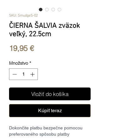
SKU: SmudgeS-02
ČIERNA ŠALVIA zväzok
veľký, 22.5cm
Price
19,95 €
Množstvo
*
Vložiť do košíka
Kúpiť teraz
Dokončite platbu bezpečne pomocou
preferovaného spôsobu platby