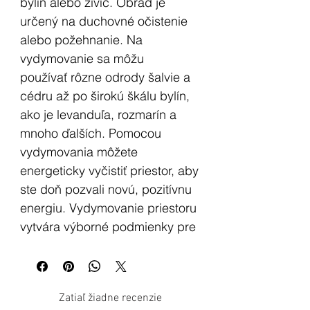
bylín alebo živíc. Obrad je
určený na duchovné očistenie
alebo požehnanie. Na
vydymovanie sa môžu
používať rôzne odrody šalvie a
cédru až po širokú škálu bylín,
ako je levanduľa, rozmarín a
mnoho ďalších. Pomocou
vydymovania môžete
energeticky vyčistiť priestor, aby
ste doň pozvali novú, pozitívnu
energiu. Vydymovanie priestoru
vytvára výborné podmienky pre
meditáciu, zároveň pomáha
čistiť vzduch.
Zatiaľ žiadne recenzie
Čierna šalvia (tiež známa ako