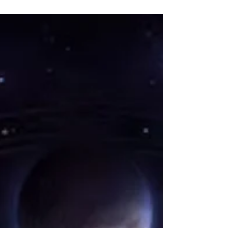
RITUÁL UVOĽNENIA & VIBRAČNEJ
MEDICÍNY PRE SPLN MESIACA V PANNE
2024 + MANIFESTAČNÉ TIPY A
AFIRMÁCIE
Spln Mesiaca v Panne vrcholí 24. februára
2024 /13:31 hod./ a je posledným Splnom
pred začiatkom astrologického nového roka,
takže je to ideálny čas zanechať minulosť za
sebou a vziať si len múdrosť, ktorú si prajeme
preniesť do svojej plánovanej budúcnosti. Pod
vplyvom energií znamenia Panny môže byť
naša pozornosť upriamená na našu vnútornú
pohodu a tam, kde nám perfekcionizmus
môže brániť v tom, aby sme urobili kvantový
skok viery alebo vyžarovali do sveta naše
skutočné au