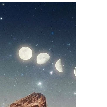
Emilia Nora Elina
Feb 15, 2024
10 minút čítania
ASTROLÓGIA & NUMEROLÓGIA
KONJUNKCIA CHEIRÓNA SO SEVERNÝM
UZLOM FEBRUÁR 2024: PRERUŠENIE
CYKLU + DENNÍKOVÉ VÝZVY
Konjunkcia Cheiróna so Severným uzlom v
Baranovi je v astrologii vnímaná ako veľmi
zaujímavý a dôležitý tranzit, najmä z hľadiska...