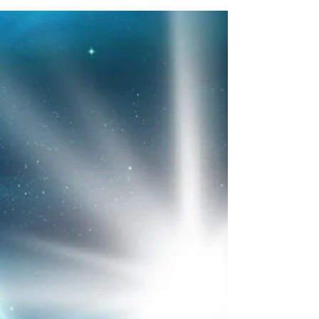
2025 + DENNÍKOVÉ VÝZVY & AFIRMÁCIE
Prvý Spln Mesiaca v roku 2025 spadá do
intuitívneho a senzitívneho znamenia Raka.
Rak je reprezentovaný krabom a pripomína
nám, aké dôležité je cítiť sa v sebe ako doma.
Keďže toto je posledný Spln Mesiaca v roku, je
to silný čas uvoľnenia a zanechania všetkého,
čo si už nechceme niesť do nového roka. Toto
je ideálny čas na to, aby ste si užili pohodlie
domova so svojimi najbližšími. Zapíšte si svoje
pocity, naplňte svoje telo výživnými jedlami
/obzvlášť po nedávnom sviatočno