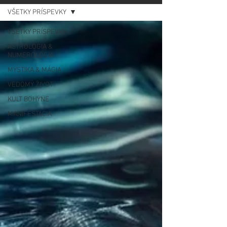
VŠETKY PRÍSPEVKY
VŠETKY PRÍSPEVKY
ASTROLÓGIA &
NUMEROLÓGIA
MYSTIKA & MÁGIA
VEDOMÝ ŽIVOT
KULT BOHYNE
MANIFESTÁCIA