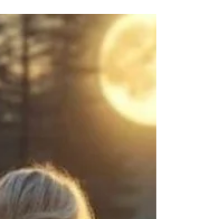
Rýb, čím sa otvorí brána do hlbokej
emocionálnej obnovy a duchovného
prebudenia. Tento moment nesie v sebe
pozvanie na rozpustenie všetkého, čo nám už
neslúži, na uvoľnenie zastaraných väzieb a na
plynulý prechod do novej fázy bytia. Ryby, ako
znamenie nekonečna a mystéria, nás volajú k
odovzdanosti, k púšťaniu kontroly, k prijatiu
Neznámeho ako priestoru nekonečných
možností. Len vtedy, keď sa