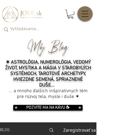
Môj Blog
✶ ASTROLÓGIA, NUMEROLÓGIA, VEDOMÝ
ŽIVOT, MYSTIKA A MÁGIA V STAROBYLÝCH
SYSTÉMOCH, TAROTOVÉ ARCHETYPY,
HVIEZDNE SEMENÁ, SPRIAZNENÉ
DUŠE...
... a mnoho ďalších inšpiratívnych tém
pre rozvoj tela, mysle i duše ✶
POZVITE MA NA KÁVU ☕️
Zaregistrovať sa
BLOG