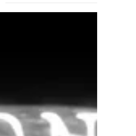
veľkého splynutia pre tých, ktorí sú pripravení
prekonať svoje ľudské obmedzenia a vstúpiť
do vlastnej sily a oslobodenia sa od
obmedzujúcich programov. Mesiac sa začína
Splnom Mesiaca vo Vodnárovi na 9 stupňoch,
čo je nezvyčajné vzhľadom na to, že august
hostí nie jeden, ale dva Splny, pričom ten
druhý prichádza na konci mesiaca vo vodnom
znamení Rýb. Okrem toho tu máme aj
Novolunie v ohnivo