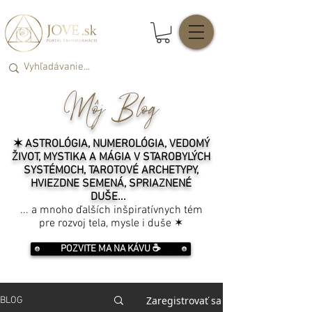
Môj Blog
✶ ASTROLÓGIA, NUMEROLÓGIA, VEDOMÝ
ŽIVOT, MYSTIKA A MÁGIA V STAROBYLÝCH
SYSTÉMOCH, TAROTOVÉ ARCHETYPY,
HVIEZDNE SEMENÁ, SPRIAZNENÉ
DUŠE...
... a mnoho ďalších inšpiratívnych tém
pre rozvoj tela, mysle i duše ✶
POZVITE MA NA KÁVU ☕️
Zaregistrovať sa
BLOG