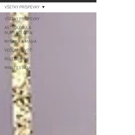
VŠETKY PRÍSPEVKY
VŠETKY PRÍSPEVKY
ASTROLÓGIA &
NUMEROLÓGIA
MYSTIKA & MÁGIA
VEDOMÝ ŽIVOT
KULT BOHYNE
MANIFESTÁCIA