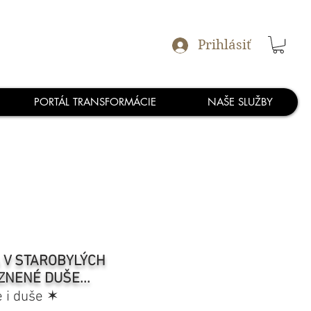
Prihlásiť
PORTÁL TRANSFORMÁCIE
NAŠE SLUŽBY
A V STAROBYLÝCH
ZNENÉ DUŠE...
e i duše ✶