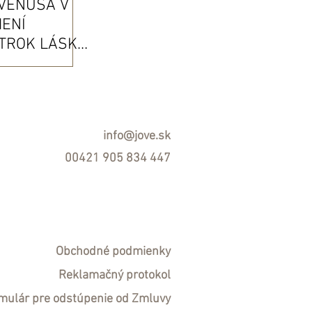
VENUŠA V
ENÍ
TROK LÁSKY
1.2022)
info@jove.sk
00421 905 834 447
Obchodné podmienky
R
eklamačný protokol
mulár pre odstúpenie od Zmluvy