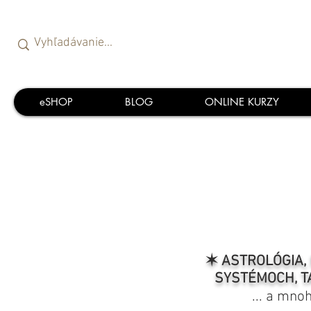
eSHOP
BLOG
ONLINE KURZY
✶ ASTROLÓGIA, 
SYSTÉMOCH, T
... a mno