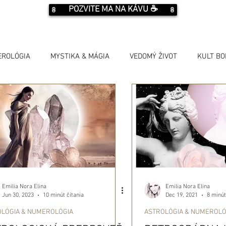
POZVITE MA NA KÁVU ☕️
EROLÓGIA
MYSTIKA & MÁGIA
VEDOMÝ ŽIVOT
KULT B
Emilia Nora Elina
Emilia Nora Elina
Jun 30, 2023
Dec 19, 2021
10 minút čítania
8 minút
OLÓGIA & NUMEROLÓGIA
ASTROLÓGIA & NUMEROLÓ