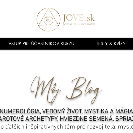
VSTUP PRE ÚČASTNÍKOV KURZU
TESTY & KVÍZY
Môj Blog
NUMEROLÓGIA, VEDOMÝ ŽIVOT, MYSTIKA A MÁGI
AROTOVÉ ARCHETYPY, HVIEZDNE SEMENÁ, SPRIA
ho ďalších inšpiratívnych tém pre rozvoj tela, mysl