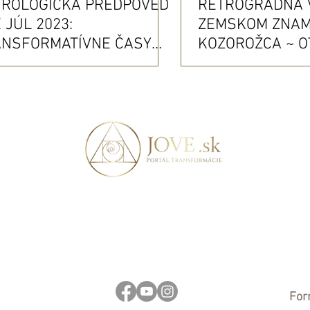
TROLOGICKÁ PREDPOVEĎ
RETROGRÁDNA 
 JÚL 2023:
ZEMSKOM ZNAM
ANSFORMATÍVNE ČASY
KOZOROŽCA ~ O
KOZMICKOM HORIZONTE
(19.12.2021- 29.
Denníkové výzvy/
For