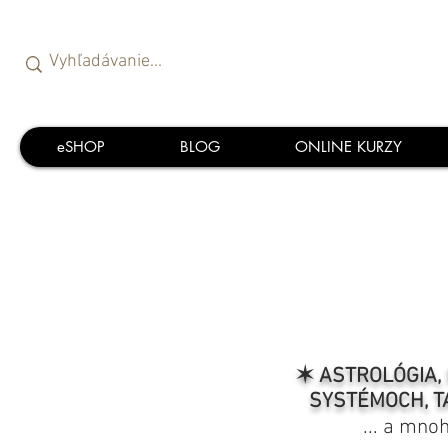
eSHOP
BLOG
ONLINE KURZY
✶ ASTROLÓGIA, 
SYSTÉMOCH, T
... a mno