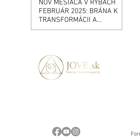
NOV MESIACA V RYBÁCH
FEBRUÁR 2025: BRÁNA K
TRANSFORMÁCII A
ODOVZDANIU SA VYŠŠIEMU
OSUDU + PRAKTICKÉ TIPY
AKO HO VYUŽIŤ NA
MAXIMUM
For