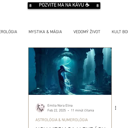
POZVITE MA NA KÁVU ☕️
EROLÓGIA
MYSTIKA & MÁGIA
VEDOMÝ ŽIVOT
KULT B
Emilia Nora Elina
Feb 22, 2025
11 minút čítania
ASTROLÓGIA & NUMEROLÓGIA