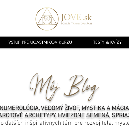
VSTUP PRE ÚČASTNÍKOV KURZU
TESTY & KVÍZY
Môj Blog
NUMEROLÓGIA, VEDOMÝ ŽIVOT, MYSTIKA A MÁGI
AROTOVÉ ARCHETYPY, HVIEZDNE SEMENÁ, SPRIA
ho ďalších inšpiratívnych tém pre rozvoj tela, mysl