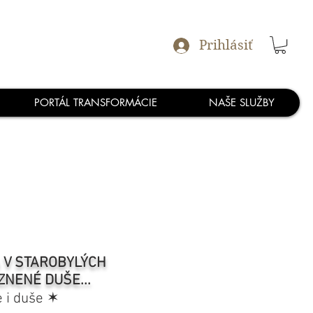
Prihlásiť
PORTÁL TRANSFORMÁCIE
NAŠE SLUŽBY
A V STAROBYLÝCH
ZNENÉ DUŠE...
e i duše ✶