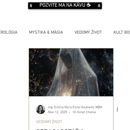
POZVITE MA NA KÁVU ☕️
EROLÓGIA
MYSTIKA & MÁGIA
VEDOMÝ ŽIVOT
KULT B
Ing. Emilia Nora Elina Haukwitz MBA
Nov 12, 2025
10 minút čítania
VEDOMÝ ŽIVOT