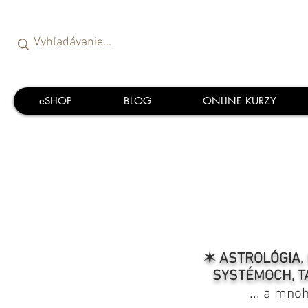
eSHOP
BLOG
ONLINE KURZY
✶ ASTROLÓGIA, 
SYSTÉMOCH, T
... a mno