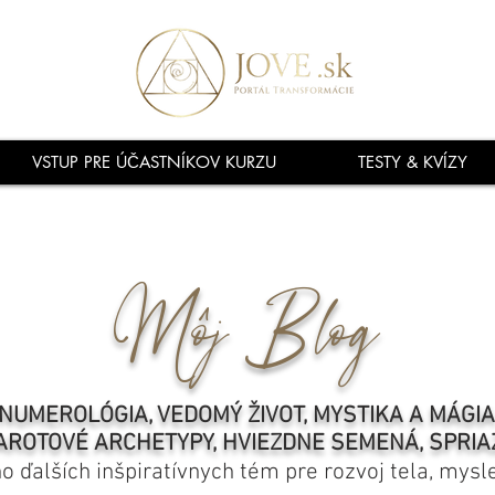
VSTUP PRE ÚČASTNÍKOV KURZU
TESTY & KVÍZY
Môj Blog
NUMEROLÓGIA, VEDOMÝ ŽIVOT, MYSTIKA A MÁGI
AROTOVÉ ARCHETYPY, HVIEZDNE SEMENÁ, SPRIA
ho ďalších inšpiratívnych tém pre rozvoj tela, mysl