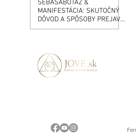
SEBASABOTÁŽ &
MANIFESTÁCIA: SKUTOČNÝ
DÔVOD A SPÔSOBY PREJAVU
V NAŠOM ŽIVOTE + 4 KROKY
NA EFEKTÍVNE
ODSTRÁNENIE
SEBASABOTÁŽE
For