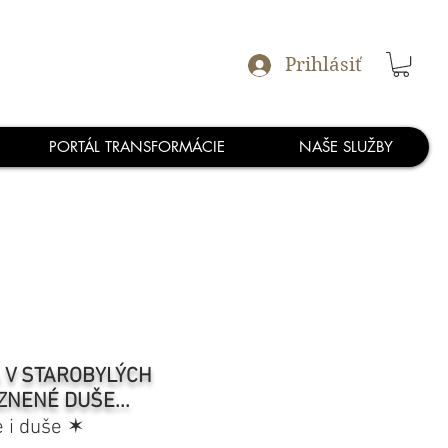
Prihlásiť
PORTÁL TRANSFORMÁCIE
NAŠE SLUŽBY
A V STAROBYLÝCH
ZNENÉ DUŠE...
e i duše ✶