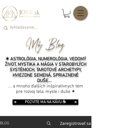
Môj Blog
✶ ASTROLÓGIA, NUMEROLÓGIA, VEDOMÝ
ŽIVOT, MYSTIKA A MÁGIA V STAROBYLÝCH
SYSTÉMOCH, TAROTOVÉ ARCHETYPY,
HVIEZDNE SEMENÁ, SPRIAZNENÉ
DUŠE...
... a mnoho ďalších inšpiratívnych tém
pre rozvoj tela, mysle i duše ✶
POZVITE MA NA KÁVU ☕️
Zaregistrovať sa
BLOG