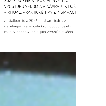
ASTROLÓGIA & NUMEROLÓGIA
HVIEZDNA BRÁNA SÍRIUS /4.-7. JÚLA
2026/: KOZMICKÝ PORTÁL SVETLA,
VZOSTUPU VEDOMIA A NÁVRATU K DUŠI
+ RITUÁL, PRAKTICKÉ TIPY & INŠPIRÁCIE
Začiatkom júla 2026 sa otvára jedno z
najsilnejších energetických období celého
roka. V dňoch 4. až 7. júla vrcholí aktivácia
Hviezdnej brány Sírius – výnimočný moment,
keď sa energia najjasnejšej hviezdy našej
oblohy symbolicky prepája so Zemou a otvára
priestor pre hlbokú vnútornú transformáciu.
Sírius je už tisícročia považovaný za hviezdu
múdrosti, vyššieho vedenia a duchovného
rastu. Staroveké civilizácie ho uctievali ako
nositeľa svetla, obnovy a nových začiatkov. V
ast