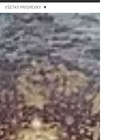
VŠETKY PRÍSPEVKY
VŠETKY PRÍSPEVKY
ASTROLÓGIA &
NUMEROLÓGIA
MYSTIKA & MÁGIA
VEDOMÝ ŽIVOT
KULT BOHYNE
MANIFESTÁCIA