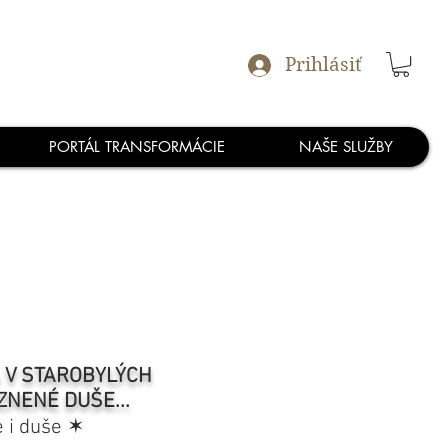
Prihlásiť
PORTÁL TRANSFORMÁCIE
NAŠE SLUŽBY
A V STAROBYLÝCH
ZNENÉ DUŠE...
e i duše ✶