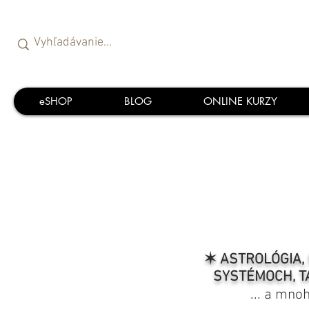
eSHOP
BLOG
ONLINE KURZY
✶ ASTROLÓGIA, 
SYSTÉMOCH, T
... a mno