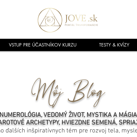
VSTUP PRE ÚČASTNÍKOV KURZU
TESTY & KVÍZY
Môj Blog
NUMEROLÓGIA, VEDOMÝ ŽIVOT, MYSTIKA A MÁGI
AROTOVÉ ARCHETYPY, HVIEZDNE SEMENÁ, SPRIA
ho ďalších inšpiratívnych tém pre rozvoj tela, mysl