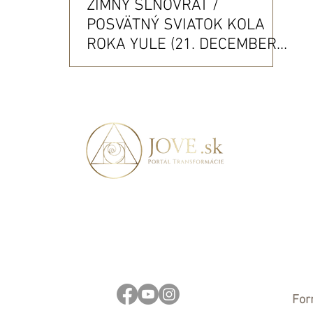
ZIMNÝ SLNOVRAT /
POSVÄTNÝ SVIATOK KOLA
ROKA YULE (21. DECEMBER
2025): DUCHOVNÝ VÝZNAM &
RITUÁLY
For