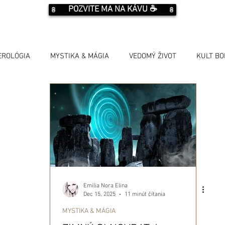
POZVITE MA NA KÁVU ☕️
EROLÓGIA
MYSTIKA & MÁGIA
VEDOMÝ ŽIVOT
KULT B
Emilia Nora Elina
Dec 15, 2025
11 minút čítania
MYSTIKA & MÁGIA