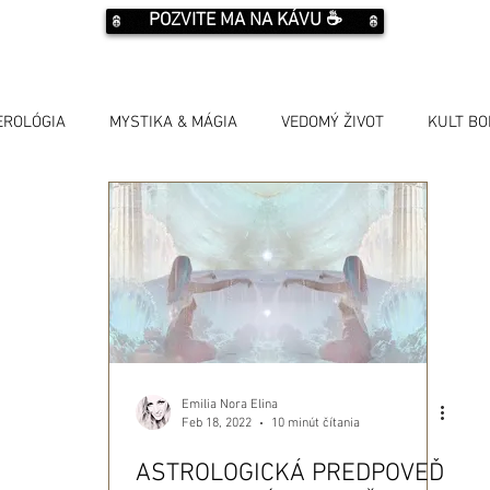
POZVITE MA NA KÁVU ☕️
EROLÓGIA
MYSTIKA & MÁGIA
VEDOMÝ ŽIVOT
KULT B
Emilia Nora Elina
Feb 18, 2022
10 minút čítania
ASTROLOGICKÁ PREDPOVEĎ