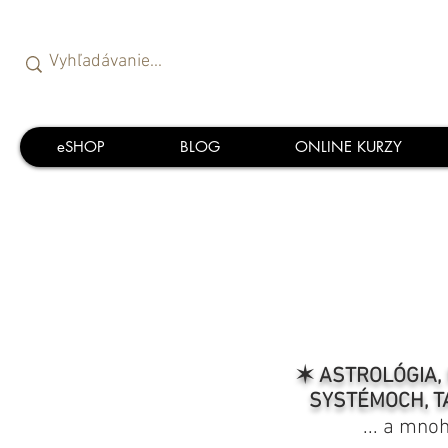
eSHOP
BLOG
ONLINE KURZY
✶ ASTROLÓGIA, 
SYSTÉMOCH, T
... a mno