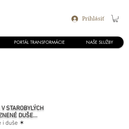
Prihlásiť
PORTÁL TRANSFORMÁCIE
NAŠE SLUŽBY
A V STAROBYLÝCH
ZNENÉ DUŠE...
e i duše ✶