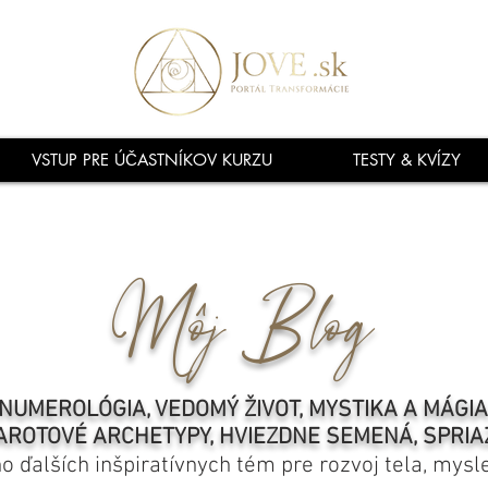
VSTUP PRE ÚČASTNÍKOV KURZU
TESTY & KVÍZY
Môj Blog
NUMEROLÓGIA, VEDOMÝ ŽIVOT, MYSTIKA A MÁGI
AROTOVÉ ARCHETYPY, HVIEZDNE SEMENÁ, SPRIA
ho ďalších inšpiratívnych tém pre rozvoj tela, mysl