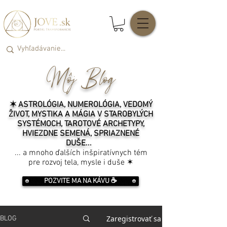
Môj Blog
✶ ASTROLÓGIA, NUMEROLÓGIA, VEDOMÝ
ŽIVOT, MYSTIKA A MÁGIA V STAROBYLÝCH
SYSTÉMOCH, TAROTOVÉ ARCHETYPY,
HVIEZDNE SEMENÁ, SPRIAZNENÉ
DUŠE...
... a mnoho ďalších inšpiratívnych tém
pre rozvoj tela, mysle i duše ✶
POZVITE MA NA KÁVU ☕️
Zaregistrovať sa
BLOG