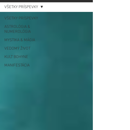
VŠETKY PRÍSPEVKY
VŠETKY PRÍSPEVKY
ASTROLÓGIA &
NUMEROLÓGIA
MYSTIKA & MÁGIA
VEDOMÝ ŽIVOT
KULT BOHYNE
MANIFESTÁCIA