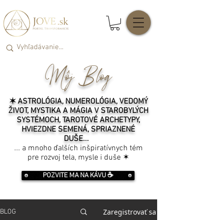
Môj Blog
✶ ASTROLÓGIA, NUMEROLÓGIA, VEDOMÝ
ŽIVOT, MYSTIKA A MÁGIA V STAROBYLÝCH
SYSTÉMOCH, TAROTOVÉ ARCHETYPY,
HVIEZDNE SEMENÁ, SPRIAZNENÉ
DUŠE...
... a mnoho ďalších inšpiratívnych tém
pre rozvoj tela, mysle i duše ✶
POZVITE MA NA KÁVU ☕️
Zaregistrovať sa
BLOG