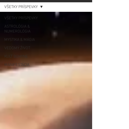
VŠETKY PRÍSPEVKY
VŠETKY PRÍSPEVKY
ASTROLÓGIA &
NUMEROLÓGIA
MYSTIKA & MÁGIA
VEDOMÝ ŽIVOT
KULT BOHYNE
MANIFESTÁCIA