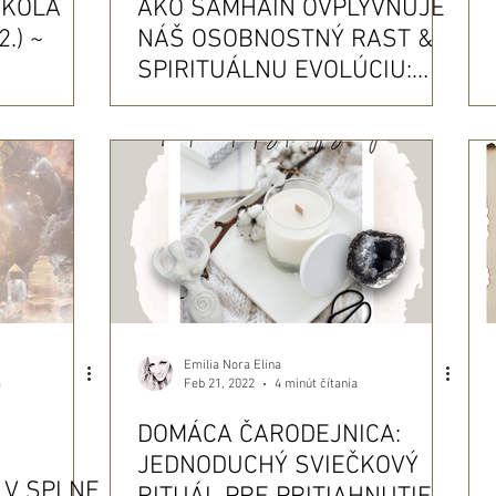
 KOLA
AKO SAMHAIN OVPLYVŇUJE
.) ~
NÁŠ OSOBNOSTNÝ RAST &
SPIRITUÁLNU EVOLÚCIU:
 OBNOVY
VÝZNAM SVIATKU, TIPY A
RITUÁLY
Emilia Nora Elina
Feb 21, 2022
a
4 minút čítania
DOMÁCA ČARODEJNICA:
JEDNODUCHÝ SVIEČKOVÝ
 V SPLNE