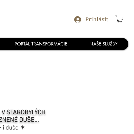
Prihlásiť
PORTÁL TRANSFORMÁCIE
NAŠE SLUŽBY
A V STAROBYLÝCH
ZNENÉ DUŠE...
e i duše ✶