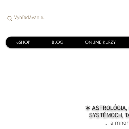
eSHOP
BLOG
ONLINE KURZY
✶ ASTROLÓGIA, 
SYSTÉMOCH, T
... a mno