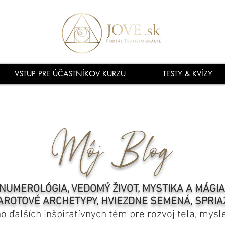
VSTUP PRE ÚČASTNÍKOV KURZU
TESTY & KVÍZY
Môj Blog
NUMEROLÓGIA, VEDOMÝ ŽIVOT, MYSTIKA A MÁGI
AROTOVÉ ARCHETYPY, HVIEZDNE SEMENÁ, SPRIA
ho ďalších inšpiratívnych tém pre rozvoj tela, mysl