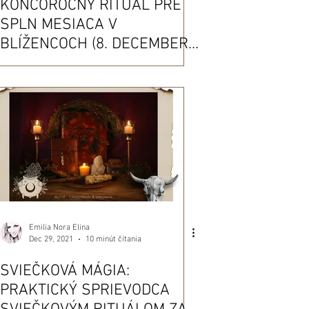
KONCOROČNÝ RITUÁL PRE
SPLN MESIACA V
BLÍŽENCOCH (8. DECEMBER
2022): AKCEPTÁCIA &
UVOĽNENIE MINULOSTI
Emilia Nora Elina
Dec 29, 2021
10 minút čítania
SVIEČKOVÁ MÁGIA:
PRAKTICKÝ SPRIEVODCA