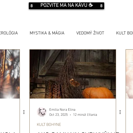
POZVITE MA NA KÁVU ☕️
EROLÓGIA
MYSTIKA & MÁGIA
VEDOMÝ ŽIVOT
KULT B
Emilia Nora Elina
Oct 23, 2025
12 minút čítania
KULT BOHYNE