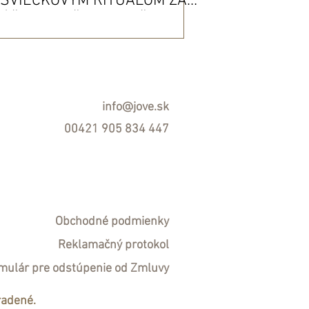
SVIEČKOVÝM RITUÁLOM ZA
ÚČELOM OČISTY, LIEČENIA &
MANIFESTÁCIE
info@jove.sk
00421 905 834 447
Obchodné podmienky
R
eklamačný protokol
mulár pre odstúpenie od Zmluvy
radené.